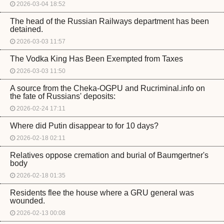
2026-03-04 18:52
The head of the Russian Railways department has been
detained.
2026-03-03 11:57
The Vodka King Has Been Exempted from Taxes
2026-03-03 11:50
A source from the Cheka-OGPU and Rucriminal.info on
the fate of Russians' deposits:
2026-02-24 17:11
Where did Putin disappear to for 10 days?
2026-02-18 02:11
Relatives oppose cremation and burial of Baumgertner's
body
2026-02-18 01:35
Residents flee the house where a GRU general was
wounded.
2026-02-13 00:08