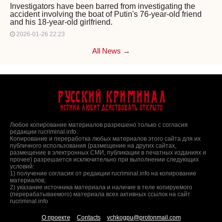
Investigators have been barred from investigating the
accident involving the boat of Putin's 76-year-old friend
and his 18-year-old girlfriend.
2026-01-26 22:23
All News →
Русский Криминал
Истина любит действовать открыто
Любое копирование материалов разрешено только с согласия
редакции rucriminal.info.
Копирование и переработка любых материалов этого сайта для их
публичного использования (размещение на других сайтах,
размещение в электронных СМИ, публикации в печатных изданиях и
прочее) разрешается исключительно при выполнении следующих
условий:
1) получение согласия от редакции rucriminal.info на копирование
материалов;
2) указание источника материала и наличие в теле копируемого
(перерабатываемого) материала всех активных ссылок на сайт
rucriminal.info
О проекте
Contacts
vchkogpu@protonmail.com