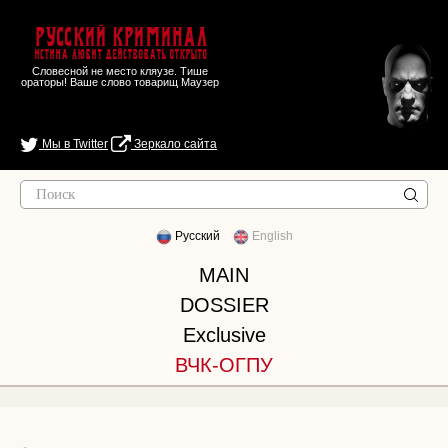
Русский Криминал
Истина любит действовать открыто
Словесной не место кляузе. Тише
ораторы! Ваше слово товарищ Маузер
Мы в Twitter
Зеркало сайта
Русский
English
MAIN
DOSSIER
Exclusive
ВЧК-ОГПУ