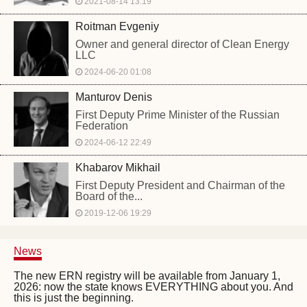
2021-08-14 13:19
Roitman Evgeniy
Owner and general director of Clean Energy
LLC
2024-06-20 01:08
Manturov Denis
First Deputy Prime Minister of the Russian
Federation
2024-06-12 22:49
Khabarov Mikhail
First Deputy President and Chairman of the
Board of the...
2019-12-06 19:29
News
The new ERN registry will be available from January 1,
2026: now the state knows EVERYTHING about you. And
this is just the beginning.