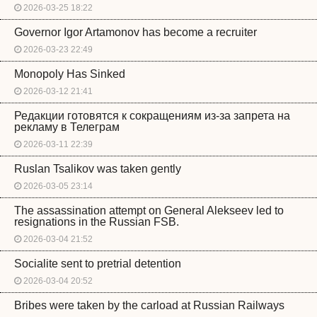
2026-03-25 18:22
Governor Igor Artamonov has become a recruiter
2026-03-23 22:49
Monopoly Has Sinked
2026-03-12 21:41
Редакции готовятся к сокращениям из-за запрета на
рекламу в Телеграм
2026-03-11 22:39
Ruslan Tsalikov was taken gently
2026-03-05 23:14
The assassination attempt on General Alekseev led to
resignations in the Russian FSB.
2026-03-04 21:52
Socialite sent to pretrial detention
2026-03-04 20:52
Bribes were taken by the carload at Russian Railways