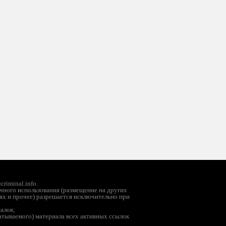
riminal.info.
чного использования (размещение на других
ях и прочее) разрешается исключительно при
иалов;
батываемого) материала всех активных ссылок