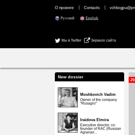
О проекте
Contacts
vchkogpu@pr
Русский
English
Мы в Twitter
Зеркало сайта
New dossier
20
Moshkovich Vadim
Owner of the company
"Rusagro"
Iraidova Elmira
Executive director, co-
founder of RAC (Russian
Agrarian...