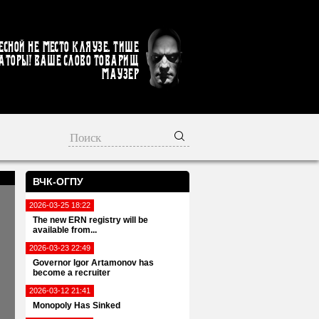
есной не место кляузе. Тише
аторы! Ваше слово товарищ
Маузер
ВЧК-ОГПУ
2026-03-25 18:22
The new ERN registry will be
available from...
2026-03-23 22:49
Governor Igor Artamonov has
become a recruiter
2026-03-12 21:41
Monopoly Has Sinked