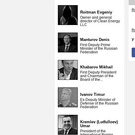
Re
Roitman Evgeniy
Owner and general
director of Clean Energy
LLC
Re
Manturov Denis
У
First Deputy Prime
Minister of the Russian
Federation
Khabarov Mikhail
First Deputy President
and Chairman of the
Board of the...
Ivanov Timur
Ex-Deputy Minister of
Defense of the Russian
Federation
Kremlev (Lutfulloev)
Umar
President of the
International Boxing