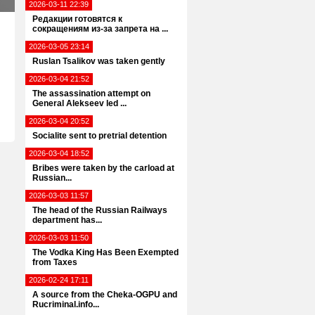
2026-03-11 22:39
Редакции готовятся к
сокращениям из-за запрета на ...
2026-03-05 23:14
Ruslan Tsalikov was taken gently
2026-03-04 21:52
The assassination attempt on
General Alekseev led ...
2026-03-04 20:52
Socialite sent to pretrial detention
2026-03-04 18:52
Bribes were taken by the carload at
Russian...
2026-03-03 11:57
The head of the Russian Railways
department has...
2026-03-03 11:50
The Vodka King Has Been Exempted
from Taxes
2026-02-24 17:11
A source from the Cheka-OGPU and
Rucriminal.info...