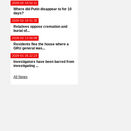
2026-02-18 02:11
Where did Putin disappear to for 10
days?
2026-02-18 01:35
Relatives oppose cremation and
burial of...
2026-02-13 00:08
Residents flee the house where a
GRU general was...
2026-01-26 22:23
Investigators have been barred from
investigating ...
All News