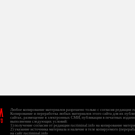
л
Любое копирование материалов разрешено только с согласия редакции ruc
Копирование и переработка любых материалов этого сайта для их публи
сайтах, размещение в электронных СМИ, публикации в печатных издани
ТО
выполнении следующих условий:
1) получение согласия от редакции rucriminal.info на копирование матер
2) указание источника материала и наличие в теле копируемого (перера
на сайт rucriminal.info