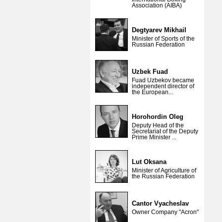
Association (AIBA)
Degtyarev Mikhail
Minister of Sports of the
Russian Federation
Uzbek Fuad
Fuad Uzbekov became
independent director of
the European...
Horohordin Oleg
Deputy Head of the
Secretariat of the Deputy
Prime Minister ...
Lut Oksana
Minister of Agriculture of
the Russian Federation
Cantor Vyacheslav
Owner Company "Acron"