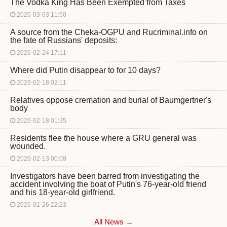
The Vodka King Has Been Exempted from Taxes
2026-03-03 11:50
A source from the Cheka-OGPU and Rucriminal.info on
the fate of Russians' deposits:
2026-02-24 17:11
Where did Putin disappear to for 10 days?
2026-02-18 02:11
Relatives oppose cremation and burial of Baumgertner's
body
2026-02-18 01:35
Residents flee the house where a GRU general was
wounded.
2026-02-13 00:08
Investigators have been barred from investigating the
accident involving the boat of Putin's 76-year-old friend
and his 18-year-old girlfriend.
2026-01-26 22:23
All News →