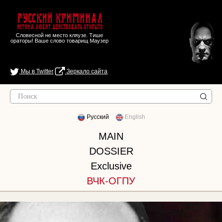
Русский Криминал
Истина любит действовать открыто
Словесной не место кляузе. Тише
ораторы! Ваше слово товарищ Маузер
Мы в Twitter
Зеркало сайта
Русский
English
MAIN
DOSSIER
Exclusive
ВЧК-ОГПУ