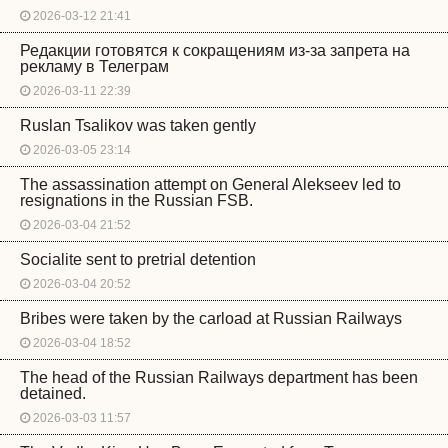
2026-03-12 21:41
Редакции готовятся к сокращениям из-за запрета на
рекламу в Телеграм
2026-03-11 22:39
Ruslan Tsalikov was taken gently
2026-03-05 23:14
The assassination attempt on General Alekseev led to
resignations in the Russian FSB.
2026-03-04 21:52
Socialite sent to pretrial detention
2026-03-04 20:52
Bribes were taken by the carload at Russian Railways
2026-03-04 18:52
The head of the Russian Railways department has been
detained.
2026-03-03 11:57