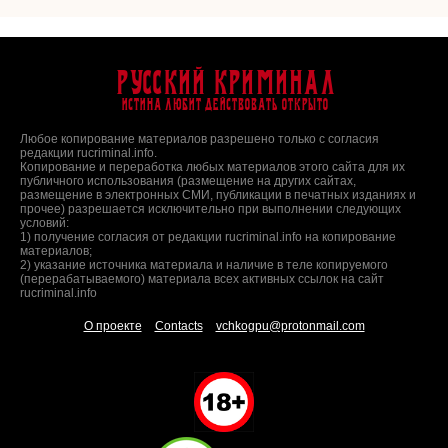
Русский Криминал
Истина любит действовать открыто
Любое копирование материалов разрешено только с согласия
редакции rucriminal.info.
Копирование и переработка любых материалов этого сайта для их
публичного использования (размещение на других сайтах,
размещение в электронных СМИ, публикации в печатных изданиях и
прочее) разрешается исключительно при выполнении следующих
условий:
1) получение согласия от редакции rucriminal.info на копирование
материалов;
2) указание источника материала и наличие в теле копируемого
(перерабатываемого) материала всех активных ссылок на сайт
rucriminal.info
О проекте
Contacts
vchkogpu@protonmail.com